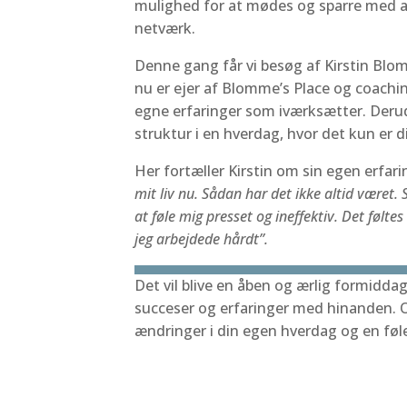
mulighed for at mødes og sparre med an
netværk.
Denne gang får vi besøg af Kirstin Bl
nu er ejer af Blomme’s Place og coachi
egne erfaringer som iværksætter. Derud
struktur i en hverdag, hvor det kun er 
Her fortæller Kirstin om sin egen erfa
mit liv nu. Sådan har det ikke altid været. 
at føle mig presset og ineffektiv. Det følte
jeg arbejdede hårdt”.
Det vil blive en åben og ærlig formiddag, 
succeser og erfaringer med hinanden. O
ændringer i din egen hverdag og en føle