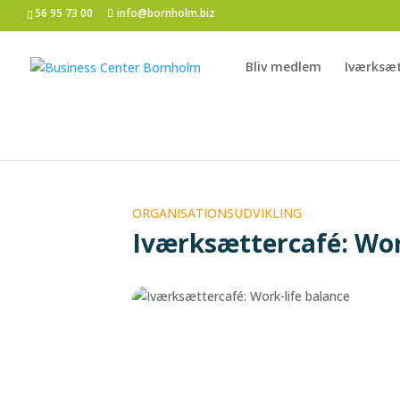
56 95 73 00
info@bornholm.biz
Bliv medlem
Iværksæ
ORGANISATIONSUDVIKLING
Iværksættercafé: Wor