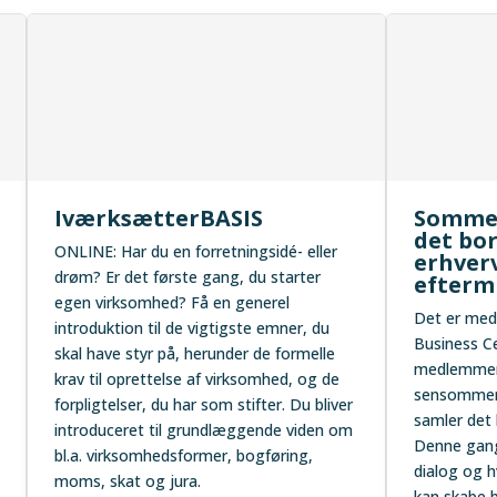
IværksætterBASIS
Somme
det bo
ONLINE: Har du en forretningsidé- eller
erhverv
drøm? Er det første gang, du starter
efterm
egen virksomhed? Få en generel
Det er med s
introduktion til de vigtigste emner, du
Business Ce
skal have styr på, herunder de formelle
medlemmer 
krav til oprettelse af virksomhed, og de
sensommere
forpligtelser, du har som stifter. Du bliver
samler det 
introduceret til grundlæggende viden om
Denne gang
bl.a. virksomhedsformer, bogføring,
dialog og h
moms, skat og jura.
kan skabe b