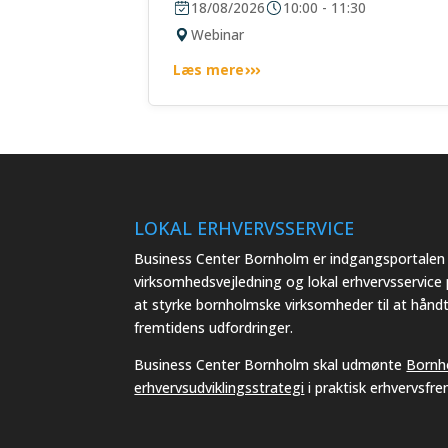
18/08/2026
10:00 - 11:30
Webinar
Læs mere
LOKAL ERHVERVSSERVICE
Business Center Bornholm er indgangsportalen t
virksomhedsvejledning og lokal erhvervsservice
at styrke bornholmske virksomheder til at hånd
fremtidens udfordringer.
Business Center Bornholm skal udmønte
Bornh
erhvervsudviklingsstrategi
i praktisk erhvervsfr