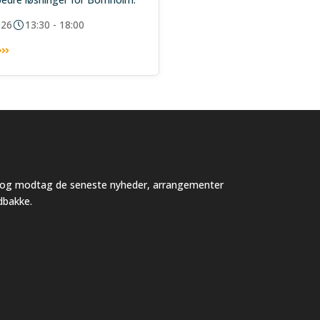
026
13:30 - 18:00
v og modtag de seneste nyheder, arrangementer
ndbakke.