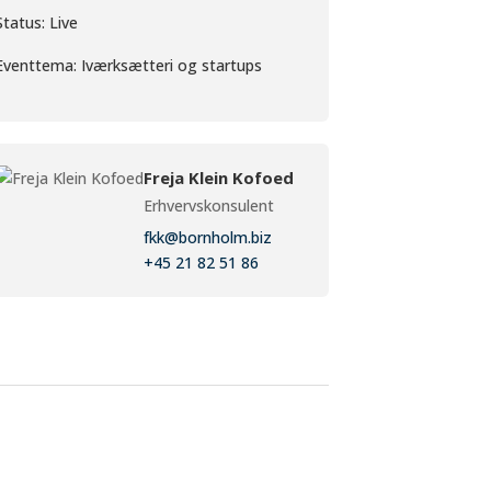
Status: Live
Eventtema: Iværksætteri og startups
Freja Klein Kofoed
Erhvervskonsulent
fkk@bornholm.biz
+45 21 82 51 86