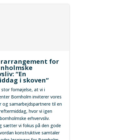
rarrangement for
rnholmske
sliv: “En
iddag i skoven”
tor fornøjelse, at vi i
nter Bornholm inviterer vores
og samarbejdspartnere til en
ftermiddag, hvor vi igen
bornholmske erhvervsliv.
 sætter vi fokus på den gode
vordan konstruktive samtaler
edre løsninger for Bornholm.