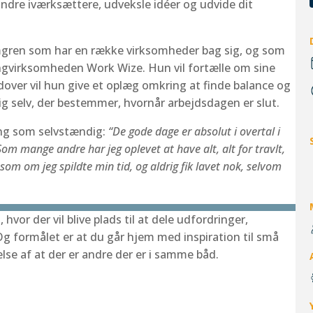
dre iværksættere, udveksle idéer og udvide dit
omgren som har en række virksomheder bag sig, og som
ngvirksomheden Work Wize. Hun vil fortælle om sine
over vil hun give et oplæg omkring at finde balance og
dig selv, der bestemmer, hvornår arbejdsdagen er slut.
ring som selvstændig:
“De gode dage er absolut i overtal i
Som mange andre har jeg oplevet at have alt, alt for travlt,
s som om jeg spildte min tid, og aldrig fik lavet nok, selvom
hvor der vil blive plads til at dele udfordringer,
g formålet er at du går hjem med inspiration til små
lse af at der er andre der er i samme båd.