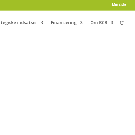
Min side
ategiske indsatser
Finansiering
Om BCB