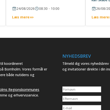
24/08/2026
08:30 - 10:00
26/08/2
Læs mere
Læs mere
NYHEDSBREV
il koordineret
Tilmeld dig vores nyhedsbre
 på Bornholm. Vores formål er
og invitationer direkte i din i
tere både nutidens og
olms Regionskommunes
emme og erhvervsservice.