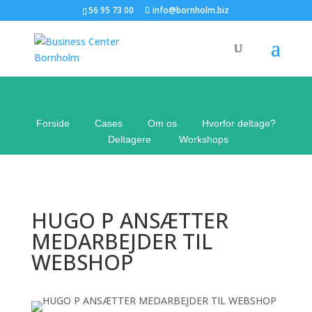
56 95 73 00
info@bornholm.biz
Forside
——
Cases
——
Om os
——
Hvorfor deltage?
——
Deltagere
——
Workshops
HUGO P ANSÆTTER
MEDARBEJDER TIL
WEBSHOP