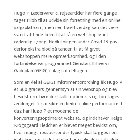
Hugo P Lædervarer & rejseartikler har flere gange
taget tilløb til at udvide sin forretning med en online
salgsplatform, men i en travl hverdag kan det være
svært at finde tiden til at få en webshop løbet
ordentlig i gang. Nedlukningen under Covid-19 gav
derfor ekstra blod på tanden til at få givet
webshoppen mere opmærksomhed, og i den
forbindelse var programmet Genstart Erhverv i
Gadeplan (GEIG) oplagt at deltage i.
Som en del af GEIGs mikromentorordning fik Hugo P
et 360 graders gennemsyn af sin webshop og blev
bevidst om, hvor der skulle optimeres og foretages
ændringer for at sikre en bedre online performance. I
dag har Hugo P et moderne og
konverteringsoptimeret website, og indehaver Helge
Krogsgaard Tiedchen er blevet meget bevidst om,
hvor mange ressourcer der typisk skal lægges i en
webshop, og at det ikke er ham selv, der skal sidde