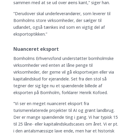
sammen med at se ud over øens kant,” siger han.
”Derudover skal underleverandører, som leverer til
Bornholms store virksomheder, der sælger til
udlandet, også tænkes ind som en vigtig del af
eksportoptikken.”
Nuanceret eksport
Bornholms Erhvervsfond understøtter bornholmske
virksomheder ved enten at låne penge til
virksomheder, der gerne vil gå eksportvejen eller via
kapitalindskud for ejerandele. Set fra den stol så
tegner der sig lige nu et spændende billede af
eksporten på Bornholm, forklarer Henrik Kofoed.
”Vi ser en meget nuanceret eksport fra
turismerelaterede projekter til AI og grønt landbrug.
Der er mange spændende ting i gang. Vi har typisk 15
til 25 låne- eller kapitalindskudscases om året. Vi er pt.
i den antalsmæssige lave ende, men har et historisk