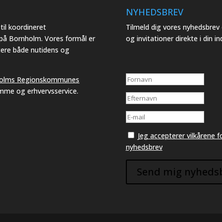
NYHEDSBREV
il koordineret
Tilmeld dig vores nyhedsbre
 på Bornholm. Vores formål er
og invitationer direkte i din i
tere både nutidens og
olms Regionskommunes
emme og erhvervsservice.
Jeg accepterer vilkårene
nyhedsbrev