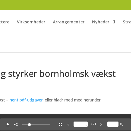
ttere
Virksomheder
Arrangementer
Nyheder
Str
ing styrker bornholmsk vækst
kst –
hent pdf-udgaven
eller bladr med med herunder.