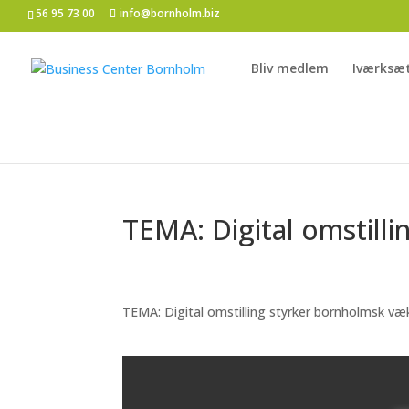
56 95 73 00
info@bornholm.biz
Bliv medlem
Iværksæ
TEMA: Digital omstill
TEMA: Digital omstilling styrker bornholmsk væ