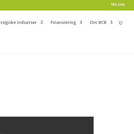
Min side
ategiske indsatser
Finansiering
Om BCB