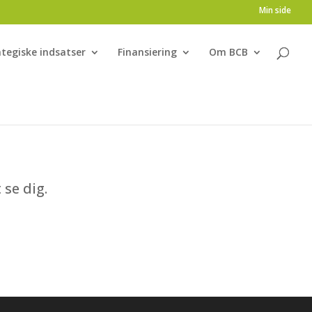
Min side
ategiske indsatser
Finansiering
Om BCB
 se dig.