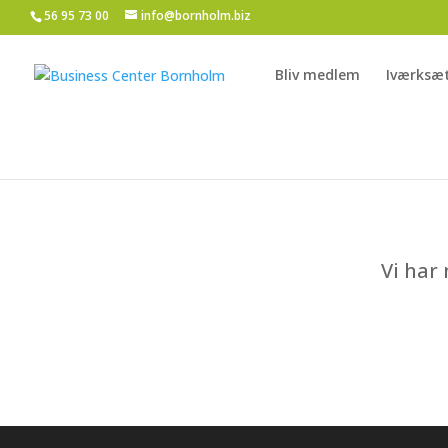
56 95 73 00
info@bornholm.biz
Bliv medlem
Iværksæ
Vi har 