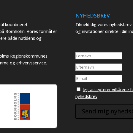
NYHEDSBREV
il koordineret
Tilmeld dig vores nyhedsbre
 på Bornholm. Vores formål er
og invitationer direkte i din i
tere både nutidens og
olms Regionskommunes
emme og erhvervsservice.
Jeg accepterer vilkårene
nyhedsbrev