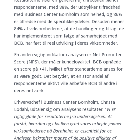
respondenterne, med 88%, der udtrykker tilfredshed
med Business Center Bornholm som helhed, og 86%
er tilfredse med de specifikke ydelser. Desuden mener
84% af virksomhederne, at de handlinger og tiltag, de
har implementeret som følge af samarbejdet med
BCB, har ført til reel udvikling i deres virksomheder.
En anden vigtig indikator i analysen er Net Promoter
Score (NPS), der måler kundeloyalitet. BCB opnåede
en score på +41, hvilket efter standarderne anses for
at være godt. Det betyder, at en stor andel af
respondenterne aktivt ville anbefale BCB til andre i
deres netværk.
Erhvervschef i Business Center Bornholm, Christa
Lodahl, udtaler sig om analysens resultater:
"Vi er
rigtig glade for resultaterne fra undersøgelsen. At
forstå, hvordan og i hvilken grad vores arbejde gavner
virksomhederne på Bornholm, er essentielt for os.
Analysen bekræfter mange af de positive effekter af