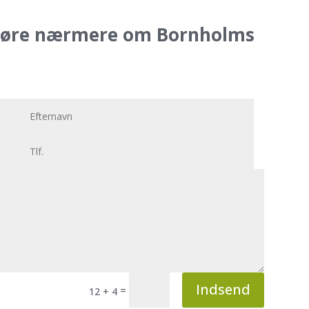
at høre nærmere om Bornholms
Indsend
=
12 + 4