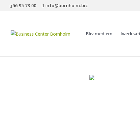
56 95 73 00
info@bornholm.biz
Bliv medlem
Iværksæ
BOR