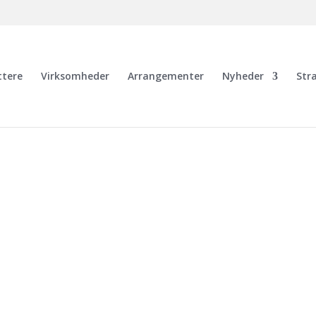
ttere
Virksomheder
Arrangementer
Nyheder
Str
NHOLMS ERHV
LÅN TIL BORNHO