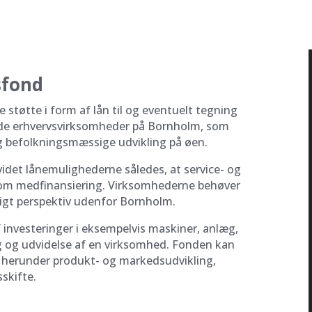
sfond
støtte i form af lån til og eventuelt tegning
tående erhvervsvirksomheder på Bornholm, som
g befolkningsmæssige udvikling på øen.
videt lånemulighederne således, at service- og
m medfinansiering. Virksomhederne behøver
igt perspektiv udenfor Bornholm.
 investeringer i eksempelvis maskiner, anlæg,
ng og udvidelse af en virksomhed. Fonden kan
ng herunder produkt- og markedsudvikling,
sskifte.