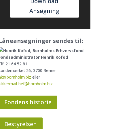
Download
Ansøgning
Låneansøgninger sendes til:
Fondsadministrator Henrik Kofod
Tlf: 21 64 52 81
Landemærket 26, 3700 Rønne
hk@bornholm.biz
eller
sikkermail-bef@bornholm.biz
Fondens historie
Bestyrelsen