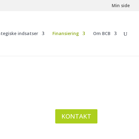
Min side
ategiske indsatser
Finansiering
Om BCB
ERVSFOND
LMSKE VIRKSOMHEDER
KONTAKT