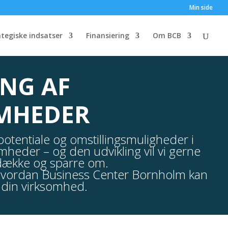
Min side
ategiske indsatser
Finansiering
Om BCB
ING AF
MHEDER
potentiale og omstillingsmuligheder i
mheder – og den udvikling vil vi gerne
dække og sparre om.
 hvordan Business Center Bornholm kan
e din virksomhed.