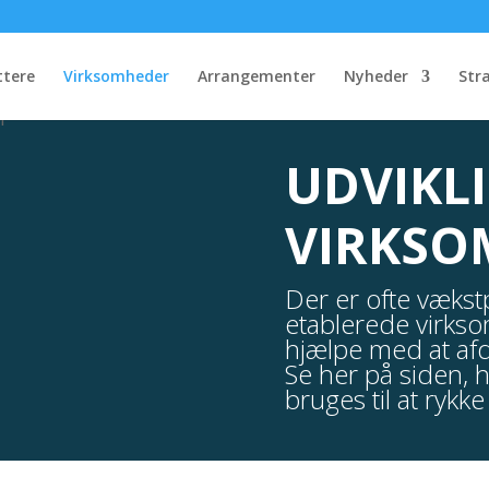
ttere
Virksomheder
Arrangementer
Nyheder
Str
UDVIKL
VIRKSO
Der er ofte vækst
etablerede virkso
hjælpe med at af
Se her på siden,
bruges til at rykk