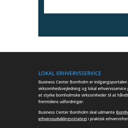
LOKAL ERHVERVSSERVICE
Business Center Bornholm er indgangsportalen t
virksomhedsvejledning og lokal erhvervsservice
at styrke bornholmske virksomheder til at hånd
fremtidens udfordringer.
Business Center Bornholm skal udmønte
Bornh
erhvervsudviklingsstrategi
i praktisk erhvervsfr