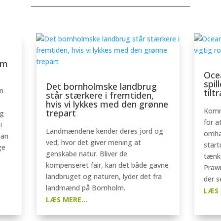
om
Oce
spil
Det bornholmske landbrug
n
tilt
står stærkere i fremtiden,
hvis vi lykkes med den grønne
Komm
trepart
og
for a
i
Landmændene kender deres jord og
omhan
han
ved, hvor det giver mening at
start
ge
genskabe natur. Bliver de
tænk
kompenseret fair, kan det både gavne
Prawn
landbruget og naturen, lyder det fra
der s
landmænd på Bornholm.
LÆS 
LÆS MERE...