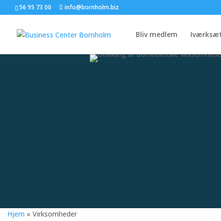
56 95 73 00
info@bornholm.biz
Bliv medlem
Iværksæ
Hjem
»
Virksomheder