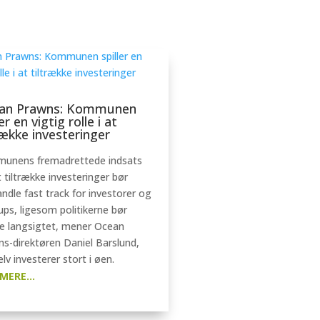
an Prawns: Kommunen
ler en vigtig rolle i at
række investeringer
unens fremadrettede indsats
t tiltrække investeringer bør
dle fast track for investorer og
ups, ligesom politikerne bør
e langsigtet, mener Ocean
s-direktøren Daniel Barslund,
elv investerer stort i øen.
MERE...