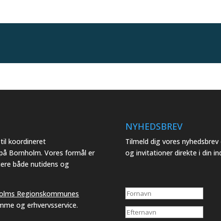
NYHEDSBREV
il koordineret
Tilmeld dig vores nyhedsbre
 på Bornholm. Vores formål er
og invitationer direkte i din i
tere både nutidens og
olms Regionskommunes
emme og erhvervsservice.