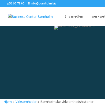
56 95 73 00
info@bornholm.biz
Bliv medlem
Iværksæ
Hjem
»
Virksomheder
»
Bornholmske virksomhedshistorier