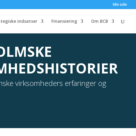
Min side
ategiske indsatser
Finansiering
Om BCB
OLMSKE
MHEDSHISTORIER
ke virksomheders erfaringer og