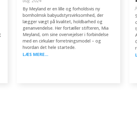
aug. 2024
By Meyland er en lille og forholdsvis ny
bornholmsk babyudstyrsvirksomhed, der
m
lægger vægt på kvalitet, holdbarhed og
genanvendelse. Her fortæller stifteren, Mia
g
Meyland, om sine overvejelser i forbindelse
med en cirkulær forretningsmodel – og
hvordan det hele startede.
LÆS MERE...