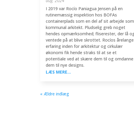
aug. 2024
I 2019 var Rocío Paniagua Jensen på en
rutinemæssig inspektion hos BOFAs
containerplads som en del af sit arbejde so
kommunal arkitekt. Pludselig greb noget
hendes opmærksomhed; fliserester, der lå o
ventede på at blive skrottet. Rocíos årelange
erfaring inden for arkitektur og cirkulær
økonomi fik hende straks til at se et
potentiale ved at skære dem til og omdanne
dem til nye designs.
LÆS MERE...
« Ældre indlæg