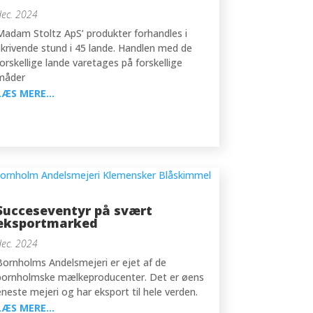
dec. 2024
Madam Stoltz ApS’ produkter forhandles i
skrivende stund i 45 lande. Handlen med de
forskellige lande varetages på forskellige
måder
LÆS MERE...
Succeseventyr på svært
eksportmarked
dec. 2024
Bornholms Andelsmejeri er ejet af de
bornholmske mælkeproducenter. Det er øens
eneste mejeri og har eksport til hele verden.
LÆS MERE...