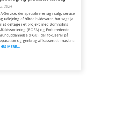
jul. 2024
SA-Service, der specialiserer sig i salg, service
og udlejning af hårde hvidevarer, har sagt ja
til at deltage i et projekt med Bornholms
Affaldssortering (BOFA) og Forberedende
Grunduddannelse (FGU), der fokuserer på
reparation og genbrug af kasserede maskine.
LÆS MERE...