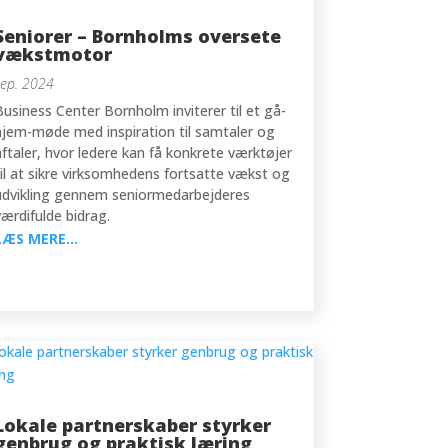
Seniorer – Bornholms oversete
vækstmotor
sep. 2024
Business Center Bornholm inviterer til et gå-
hjem-møde med inspiration til samtaler og
aftaler, hvor ledere kan få konkrete værktøjer
til at sikre virksomhedens fortsatte vækst og
udvikling gennem seniormedarbejderes
værdifulde bidrag.
LÆS MERE...
Lokale partnerskaber styrker
genbrug og praktisk læring