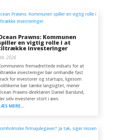
Ocean Prawns: Kommunen
spiller en vigtig rolle i at
tiltrække investeringer
feb. 2026
Kommunens fremadrettede indsats for at
tiltrække investeringer bør omhandle fast
track for investorer og startups, ligesom
politikerne bør tænke langsigtet, mener
Ocean Prawns-direktøren Daniel Barslund,
der selv investerer stort i øen.
LÆS MERE...