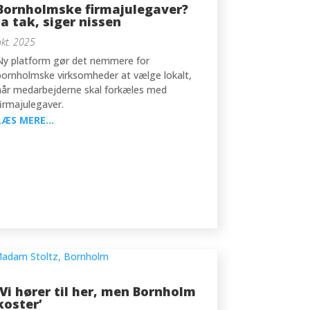
Bornholmske firmajulegaver?
Ja tak, siger nissen
okt. 2025
Ny platform gør det nemmere for
bornholmske virksomheder at vælge lokalt,
når medarbejderne skal forkæles med
firmajulegaver.
LÆS MERE...
’Vi hører til her, men Bornholm
koster’