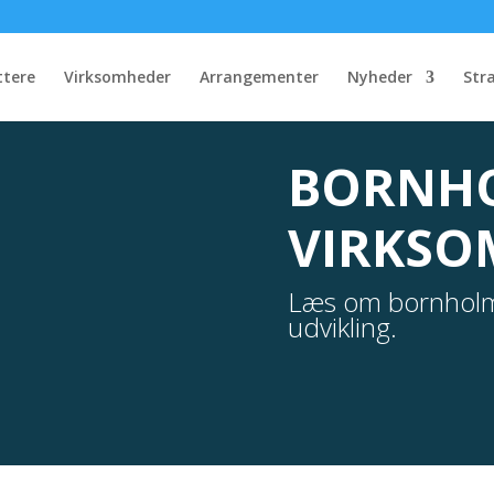
ttere
Virksomheder
Arrangementer
Nyheder
Str
BORNH
VIRKSO
Læs om bornholms
udvikling.