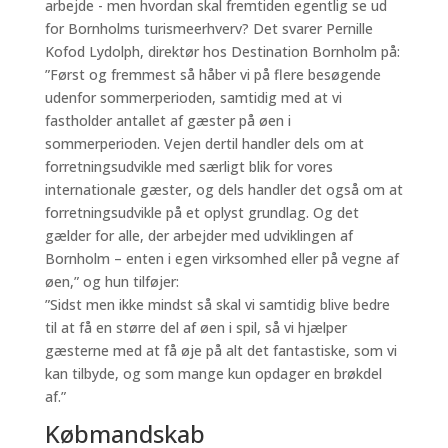
arbejde - men hvordan skal fremtiden egentlig se ud
for Bornholms turismeerhverv? Det svarer Pernille
Kofod Lydolph, direktør hos Destination Bornholm på:
”Først og fremmest så håber vi på flere besøgende
udenfor sommerperioden, samtidig med at vi
fastholder antallet af gæster på øen i
sommerperioden. Vejen dertil handler dels om at
forretningsudvikle med særligt blik for vores
internationale gæster, og dels handler det også om at
forretningsudvikle på et oplyst grundlag. Og det
gælder for alle, der arbejder med udviklingen af
Bornholm – enten i egen virksomhed eller på vegne af
øen,” og hun tilføjer:
”Sidst men ikke mindst så skal vi samtidig blive bedre
til at få en større del af øen i spil, så vi hjælper
gæsterne med at få øje på alt det fantastiske, som vi
kan tilbyde, og som mange kun opdager en brøkdel
af.”
Købmandskab