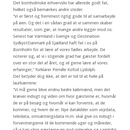
Det bornholmske erhvervsliv har allerede godt fat,
hvilket også bemærkes andre steder.
”Vi er først og fremmest rigtig gode til at samarbejde
på øen. Og det i en sådan grad at vi sammen skaber
resultater, som gør, at mange andre kigger mod os.
Senest har Värmland i Sverige og Destination
SydkystDanmark på Sjælland haft fat i os på
Bornholm for at lære af vores fælles arbejde. De
noterer sig, at vi i stigende grad har gæster fordelt
over en stor del af året, og vil gerne lære af vores
erfaringer,” forklarer Pernille Kofod Lydolph.
Det betyder dog ikke, at det er tid til at hvile på
laurbærrene:
”Vi må gerne blive endnu bedre købmænd, men det
kræver indsigt og viden om hvor gæsterne er, hvornår
de er på besøg og hvornår vi kan forvente, at de
kommer, og hvem de er. Nye datakilder som vejrdata,
teledata, omsætningsdata m.m. skal give os indsigt i
forventningerne til de kommende uger og måneder,
så vi kan sikre gæsterne en god oplevelse og samtidig