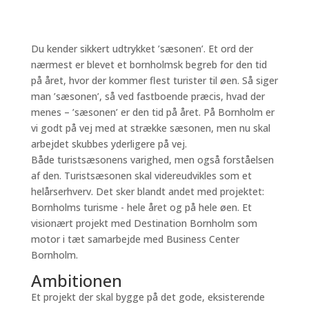
Du kender sikkert udtrykket ’sæsonen’. Et ord der
nærmest er blevet et bornholmsk begreb for den tid
på året, hvor der kommer flest turister til øen. Så siger
man ’sæsonen’, så ved fastboende præcis, hvad der
menes – ’sæsonen’ er den tid på året. På Bornholm er
vi godt på vej med at strække sæsonen, men nu skal
arbejdet skubbes yderligere på vej.
Både turistsæsonens varighed, men også forståelsen
af den. Turistsæsonen skal videreudvikles som et
helårserhverv. Det sker blandt andet med projektet:
Bornholms turisme - hele året og på hele øen. Et
visionært projekt med Destination Bornholm som
motor i tæt samarbejde med Business Center
Bornholm.
Ambitionen
Et projekt der skal bygge på det gode, eksisterende