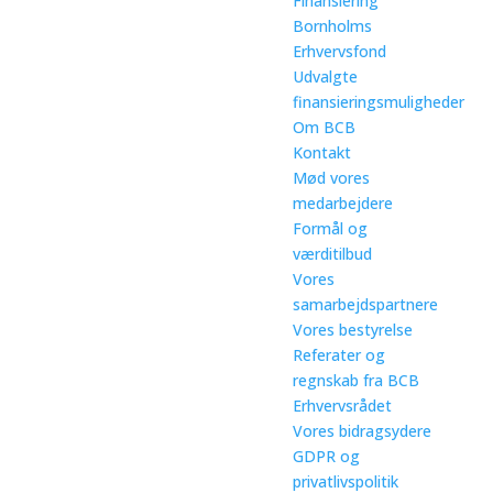
Finansiering
Bornholms
Erhvervsfond
Udvalgte
finansieringsmuligheder
Om BCB
Kontakt
Mød vores
medarbejdere
Formål og
værditilbud
Vores
samarbejdspartnere
Vores bestyrelse
Referater og
regnskab fra BCB
Erhvervsrådet
Vores bidragsydere
GDPR og
privatlivspolitik