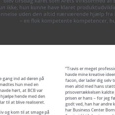
blev tirsdag kåret som Årets Virksomhed af 
un ikke, hun kunne have klaret produktudvik
nnelse uden den altid nærværende hjælp fra 
– en flok kompetente kompetencer, hun
”Travis er meget professio
havde mine kreative ideer
te gang ind ad døren på
facon, der lader dig selv 
r mødtes hun med en
men altid med hans støtt
havde hørt, at BCB var
prisoverrækkelsen kaldte 
ne hjælpe hende med den
prisen er hans – for jeg fø
 til at blive realiseret.
godt ved, han har andre 
har Business Center Bornh
tiv og kom til at smage på