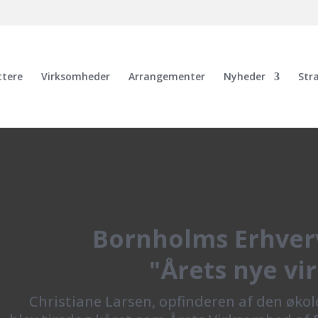
ttere
Virksomheder
Arrangementer
Nyheder
Str
Bornholms Erhverv
"Årets nye v
Christiane Larsen, opfinderen af den økol