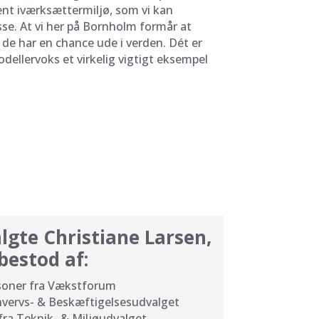
t iværksættermiljø, som vi kan
se. At vi her på Bornholm formår at
de har en chance ude i verden. Dét er
dellervoks et virkelig vigtigt eksempel
algte Christiane Larsen,
bestod af:
soner fra Vækstforum
rhvervs- & Beskæftigelsesudvalget
fra Teknik- & Miljøudvalget