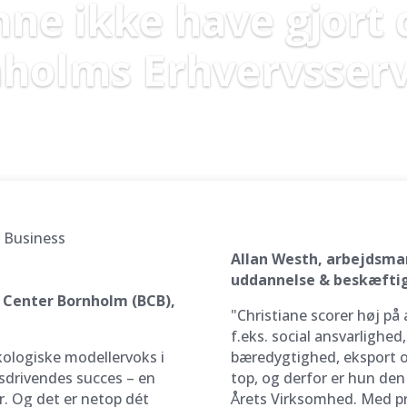
nne ikke have gjort
holms Erhvervsserv
Allan Westh, arbejdsmar
uddannelse & beskæftig
s Center Bornholm (BCB),
"Christiane scorer høj på 
f.eks. social ansvarlighed
økologiske modellervoks i
bæredygtighed, eksport og
gsdrivendes succes – en
top, og derfor er hun den
. Og det er netop dét
Årets Virksomhed. Med pris