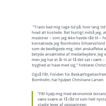
”Travis bad mig tage tid på, hvor lang tid
hvad alt kostede. Ret hurtigt indså jeg, a
maskiner – som jeg ikke havde råd til – f
kontaktede jeg Bornholms Erhvervsfond 
som de bevilligede mig, idet anskaffelse 
betyde ansættelse af medarbejdere. Jeg e
men jeg har et år til at få det sat i værk 
tryghed at have med sig,” forklarer Chris
Også FBI, Fonden for Beskæftigelsesfrem
Bornholm, har hjulpet Christiane Larsen.
”FBI hjalp mig med økonomisk bistand 
være svære at få råd til som helt nyst
stadig lever af opsparingen.