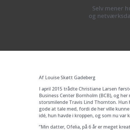
Selv mener h
og netværksda
Af Louise Skøtt Gadeberg
I april 2015 trådte Christiane Larsen førs
Business Center Bornholm (BCB), og he
storsmilende Travis Lind Thornton. Hun 
gode at tale med, fordi de her ville kun
idé, hun havde i kroppen, og som nu var klar
”Min datter, Ofelia, på 6 år er meget krea