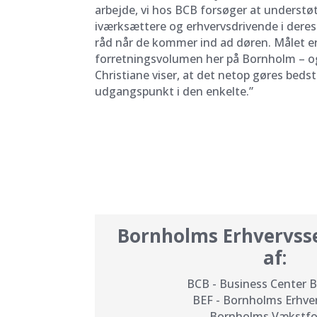
arbejde, vi hos BCB forsøger at understø
iværksættere og erhvervsdrivende i dere
råd når de kommer ind ad døren. Målet er
forretningsvolumen her på Bornholm – og
Christiane viser, at det netop gøres bedst
udgangspunkt i den enkelte.”
Bornholms Erhvervsse
af:
BCB - Business Center 
BEF - Bornholms Erhve
Bornholms Vækstf