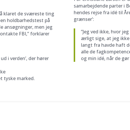
samarbejdende parter i B
hendes rejse fra idé til Å
få klaret de sværeste ting
grænser’:
et en holdbarhedstest på
gle ansøgninger, men jeg
”Jeg ved ikke, hvor jeg
 kontakte FBI,” forklarer
ærligt sige, at jeg ik
langt fra havde haft d
alle de fagkompetencer
 ud i verden’, der hører
og min idé, når de gør 
ske
t tyske marked.