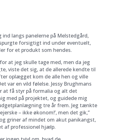
g ind langs panelerne på Melstedgård,
spurgte forsigtigt ind under eventuelt,
er for et produkt som hendes.
for at jeg skulle tage med, men da jeg
, viste det sig, at de allerede kendte til
ter oplægget kom de alle hen og ville
t var en vild følelse. Jessy Brughmans
at få styr på formalia og alt det
mig med på projektet, og guidede mig
udgetplanlægning tre år frem. Jeg tænkte
plejerske – ikke økonom!’, men det gik,”
 og griner af mindet om akut panikangst,
t af professionel hjælp.
er ingen tvivl om, hvad de