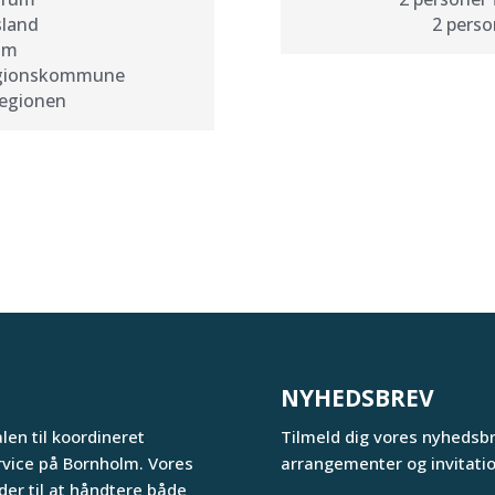
sland
2 perso
lm
Regionskommune
egionen
NYHEDSBREV
en til koordineret
Tilmeld dig vores nyhedsb
rvice på Bornholm. Vores
arrangementer og invitation
er til at håndtere både