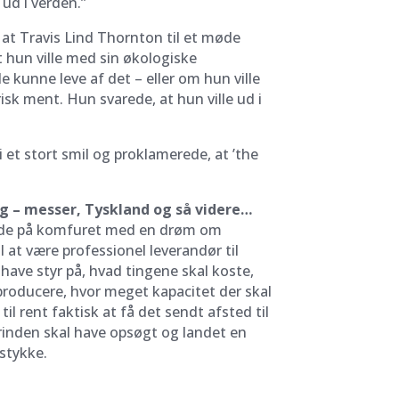
 ud i verden.”
 at Travis Lind Thornton til et møde
 hun ville med sin økologiske
 kunne leve af det – eller om hun ville
sk ment. Hun svarede, at hun ville ud i
 et stort smil og proklamerede, at ’the
ng – messer, Tyskland og så videre…
gryde på komfuret med en drøm om
 at være professionel leverandør til
have styr på, hvad tingene skal koste,
 producere, hvor meget kapacitet der skal
til rent faktisk at få det sendt afsted til
rinden skal have opsøgt og landet en
 stykke.