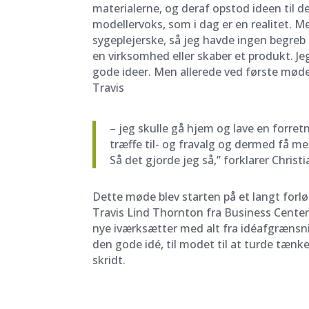
materialerne, og deraf opstod ideen til d
modellervoks, som i dag er en realitet. 
sygeplejerske, så jeg havde ingen begre
en virksomhed eller skaber et produkt. J
gode ideer. Men allerede ved første møde f
Travis
– jeg skulle gå hjem og lave en forretn
træffe til- og fravalg og dermed få me
Så det gjorde jeg så,” forklarer Christ
Dette møde blev starten på et langt forl
Travis Lind Thornton fra Business Cente
nye iværksætter med alt fra idéafgrænsni
den gode idé, til modet til at turde tænk
skridt.