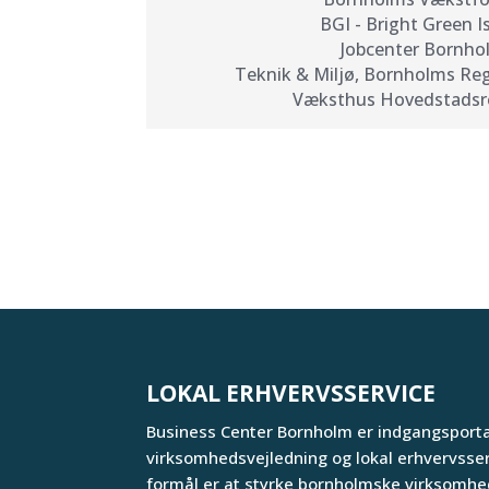
BGI - Bright Green I
Jobcenter Bornho
Teknik & Miljø, Bornholms 
Væksthus Hovedstadsr
LOKAL ERHVERVSSERVICE
Business Center Bornholm er indgangsportal
virksomhedsvejledning og lokal erhvervsse
formål er at styrke bornholmske virksomhed