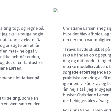
 alting tog, og regne på,
Christiane Larsen sneg si
t jeg skulle bruge nogle
hvor det blev afholdt, og 
or at kunne vækste. Da
om der mon var mulighed
og ansøgte om et lån,
”Travis havde skubbet på 
af en maskine også vil
rakte hånden op og spurgte
r ikke helt dér endnu,
mig og mit produkt, og ef
– og det er en fantastisk
mærke modellervoksen. De
tiane Larsen.
sørgede efterfølgende for 
mende Initiativer på
praktiske omkring at få 
igennem vilkår, krav og b
’åh nej altså, jeg er syge
husker Christiane Larsen
til de ting, som kan
der heldigvis blev afværge
artet iværksætter, der
For Christiane Larsen er d