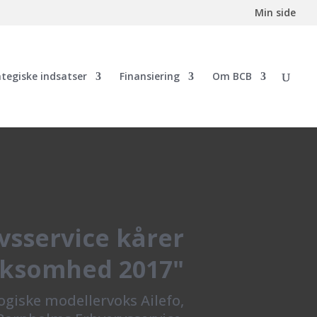
Min side
ategiske indsatser
Finansiering
Om BCB
sservice kårer
irksomhed 2017"
ogiske modellervoks Ailefo,