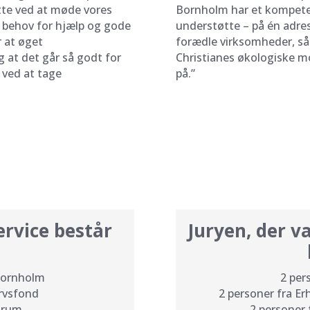
tte ved at møde vores
Bornholm har et kompeten
s behov for hjælp og gode
understøtte – på én adres
 at øget
forædle virksomheder, så 
 at det går så godt for
Christianes økologiske mo
 ved at tage
på.”
rvice består
Juryen, der v
Bornholm
2 per
rvsfond
2 personer fra E
orum
2 personer 