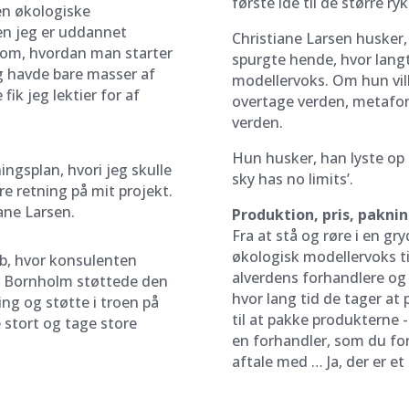
første idé til de større ryk
en økologiske
Men jeg er uddannet
Christiane Larsen husker,
b om, hvordan man starter
spurgte hende, hvor langt
eg havde bare masser af
modellervoks. Om hun ville
ik jeg lektier for af
overtage verden, metafori
verden.
Hun husker, han lyste op i
ingsplan, hvori jeg skulle
sky has no limits’.
re retning på mit projekt.
iane Larsen.
Produktion, pris, pakni
Fra at stå og røre i en 
økologisk modellervoks til
øb, hvor konsulenten
alverdens forhandlere og 
r Bornholm støttede den
hvor lang tid de tager at
ng og støtte i troen på
til at pakke produkterne - 
e stort og tage store
en forhandler, som du fo
aftale med … Ja, der er et