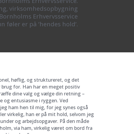
Bornholms Erhvervsservice.
ling, virksomhedsopbygning
Bornholms Erhvervsservice
 føler er på ’hendes hold’.
nel, høflig, og struktureret, og det
 brug for. Han har en meget positiv
træffe dine valg og vælge din retning –
e og entusiasme i ryggen. Ved
jeg ham hen til mig, for jeg synes også
ler virkelig, han er på mit hold, selvom jeg
kunder og arbejdsopgaver. På den måde
olm, via ham, virkelig været om bord fra