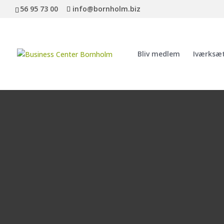
56 95 73 00
info@bornholm.biz
Bliv medlem
Iværksæ