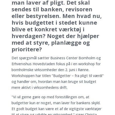
man laver af pligt. Det skal
sendes til banken, revisoren
eller bestyrelsen. Men hvad nu,
hvis budgettet i stedet kunne
blive et konkret værktøj i
hverdagen? Noget der hjælper
med at styre, planlægge og
prioritere?
Det spørgsmål sætter Business Center Bornholm og
Erhvervshus Hovedstaden fokus på i en workshop for
bornholmske virksomheder den 2. juni i Rønne.
Workshoppen har titlen ”Budgetter – fra pligt til værdi”
og handler om, hvordan man kan bruge sit budget
mere aktivt i virksomhedens drift.
"Vi vil gerne gøre op med forestillingen om, at
budgetter kun er noget, man laver for bankens skyld.
Et godt budget kan være et af de vigtigste værktøjer
til at styre og udvikle en virksomhed," siger Christa