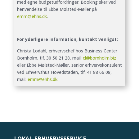
med egne budgetudfordringer. Booking sker ved
henvendelse til Ebbe Mølsted-Møller på
emm@ehhs.dk
.
For yderligere information, kontakt venligst:
Christa Lodahl, erhvervschef hos Business Center
Bornholm, tlf. 30 50 21 28, mail:
cl@bornholm.biz
eller Ebbe Mølsted-Møller, senior erhvervskonsulent
ved Erhvervshus Hovedstaden, tlf. 41 88 66 08,
mail:
emm@ehhs.dk.
LOKAL ERHVERVSSERVICE