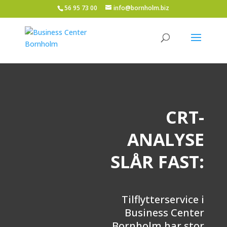
56 95 73 00
info@bornholm.biz
CRT-
ANALYSE
SLÅR FAST:
Tilflytterservice i
Business Center
Bornholm har stor