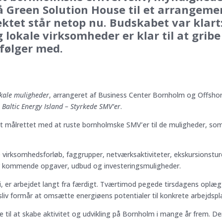
 Green Solution House til et arrangemen
jektet står netop nu. Budskabet var klar
 lokale virksomheder er klar til at grib
følger med.
okale muligheder
, arrangeret af Business Center Bornholm og Offsho
t
Baltic Energy Island – Styrkede SMV’er
.
et målrettet med at ruste bornholmske SMV’er til de muligheder, s
e virksomhedsforløb, faggrupper, netværksaktiviteter, ekskursionstu
er kommende opgaver, udbud og investeringsmuligheder.
i, er arbejdet langt fra færdigt. Tværtimod pegede tirsdagens oplæg
v formår at omsætte energiøens potentialer til konkrete arbejdsplad
 til at skabe aktivitet og udvikling på Bornholm i mange år frem. D