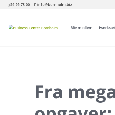
56 95 73 00
info@bornholm.biz
Bliv medlem
Iværksæ
Fra megap
opgaver: