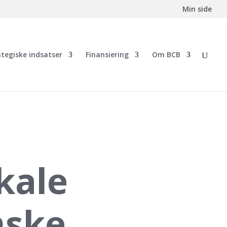
Min side
ategiske indsatser
Finansiering
Om BCB
kale
mske