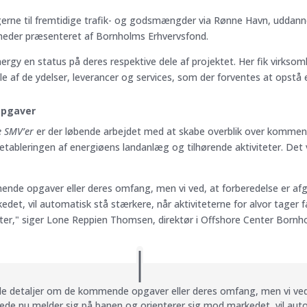
ingerne til fremtidige trafik- og godsmængder via Rønne Havn, udd
eder præsenteret af Bornholms Erhvervsfond.
gy en status på deres respektive dele af projektet. Her fik virksom
 af de ydelser, leverancer og services, som der forventes at opstå e
opgaver
e SMV’er
er der løbende arbejdet med at skabe overblik over kommend
d etableringen af energiøens landanlæg og tilhørende aktiviteter. Det
mende opgaver eller deres omfang, men vi ved, at forberedelse er af
det, vil automatisk stå stærkere, når aktiviteterne for alvor tager 
tter," siger Lone Reppien Thomsen, direktør i Offshore Center Bornh
lle detaljer om de kommende opgaver eller deres omfang, men vi ved
rede nu melder sig på banen og orienterer sig mod markedet, vil auto