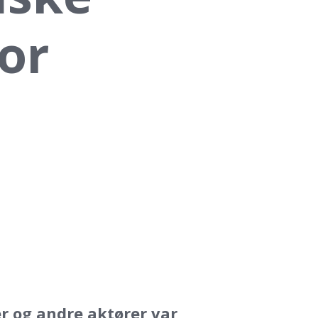
or
r og andre aktører var