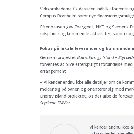
Virksomhederne fik desuden indblik i forventn
Campus Bornholm samt nye finansieringsmuligh
Efter pausen gav Energinet, NKT og Siemens Ener
tidsplaner og kommende aktiviteter, samt i nogle
Fokus på lokale leverancer og kommende 
Gennem projektet
Baltic Energy Island – Styrked
forventes at blive efterspurgt i forbindelse me
arrangement.
– Vi kender endnu ikke alle detaljer om de kom
melder sig på banen og orienterer sig mod marke
Energy Island-projektet, og det arbejde fortsæ
Styrkede SMV’er
.
Vi kender endnu ikke a
virksomheder, der alle