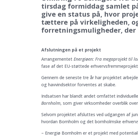
tirsdag formiddag samlet på
give en status på, hvor pro
tættere på virkeligheden, og
forretningsmuligheder, der 
Afslutningen på et projekt
Arrangementet
Energiøen: Fra megaprojekt til l
fase af det EU-støttede erhvervsfremmeprojek
Gennem de seneste tre år har projektet arbejd
og havvindsektor forventes at skabe.
Indsatsen har blandt andet omfattet individuell
Bornholm
, som giver virksomheder overblik ov
Selvom projektet afsluttes ved udgangen af jun
hvordan Bornholm og det bornholmske erhvervsli
– Energiø Bornholm er et projekt med potentiale