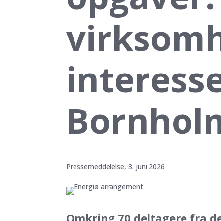
virksomh
interesse
Bornhol
Pressemeddelelse, 3. juni 2026
Omkring 70 deltagere fra d