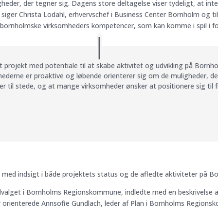
heder, der tegner sig. Dagens store deltagelse viser tydeligt, at in
r, siger Christa Lodahl, erhvervschef i Business Center Bornholm og
 bornholmske virksomheders kompetencer, som kan komme i spil i fo
 projekt med potentiale til at skabe aktivitet og udvikling på Bornh
ederne er proaktive og løbende orienterer sig om de muligheder, der
 er til stede, og at mange virksomheder ønsker at positionere sig til
ed indsigt i både projektets status og de afledte aktiviteter på B
valget i Bornholms Regionskommune, indledte med en beskrivelse af 
r orienterede Annsofie Gundlach, leder af Plan i Bornholms Regio