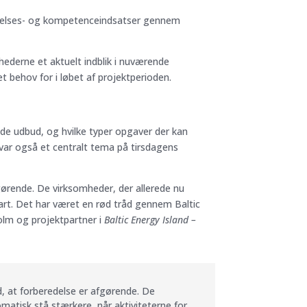
annelses- og kompetenceindsatser gennem
hederne et aktuelt indblik i nuværende
t behov for i løbet af projektperioden.
e udbud, og hvilke typer opgaver der kan
 var også et centralt tema på tirsdagens
gørende. De virksomheder, der allerede nu
fart. Det har været en rød tråd gennem Baltic
olm og projektpartner i
Baltic Energy Island –
, at forberedelse er afgørende. De
matisk stå stærkere, når aktiviteterne for