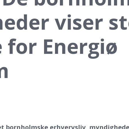
eder viser st
 for Energiø
m
et bornholmske erhvervsliv, myndighede