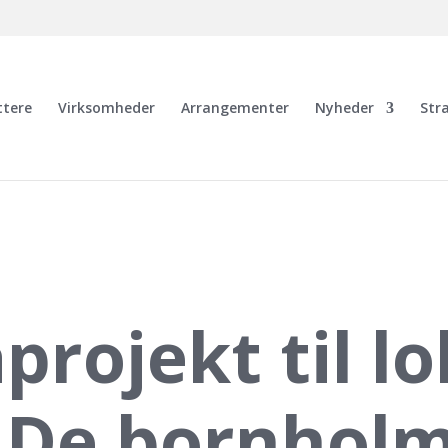
ttere
Virksomheder
Arrangementer
Nyheder
Str
rojekt til lo
 De bornhol