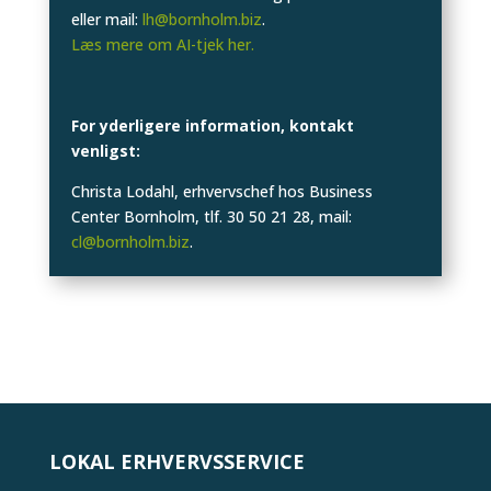
eller mail:
lh@bornholm.biz
.
Læs mere om AI-tjek her.
For yderligere information, kontakt
venligst:
Christa Lodahl, erhvervschef hos Business
Center Bornholm, tlf. 30 50 21 28, mail:
cl@bornholm.biz
.
LOKAL ERHVERVSSERVICE