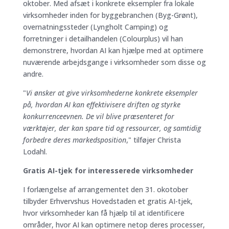
oktober. Med afsæt i konkrete eksempler fra lokale
virksomheder inden for byggebranchen (Byg-Grønt),
overnatningssteder (Lyngholt Camping) og
forretninger i detailhandelen (Colourplus) vil han
demonstrere, hvordan AI kan hjælpe med at optimere
nuværende arbejdsgange i virksomheder som disse og
andre.
"
Vi ønsker at give virksomhederne konkrete eksempler
på, hvordan AI kan effektivisere driften og styrke
konkurrenceevnen. De vil blive præsenteret for
værktøjer, der kan spare tid og ressourcer, og samtidig
forbedre deres markedsposition
," tilføjer Christa
Lodahl.
Gratis AI-tjek for interesserede virksomheder
I forlængelse af arrangementet den 31. okotober
tilbyder Erhvervshus Hovedstaden et gratis AI-tjek,
hvor virksomheder kan få hjælp til at identificere
områder, hvor AI kan optimere netop deres processer,