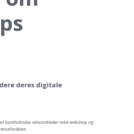
ops
ere deres digitale
ttet bornholmske virksomheder med webshop og
rrencefordelen.