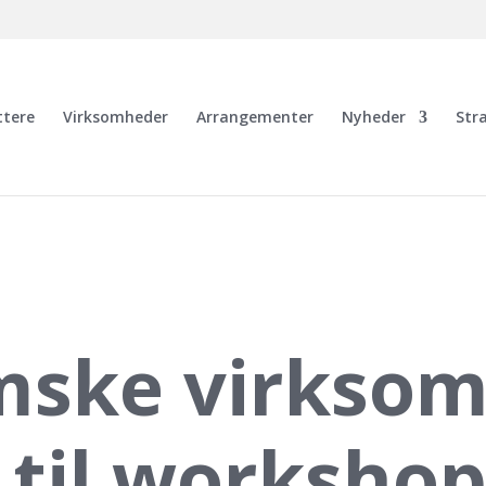
ttere
Virksomheder
Arrangementer
Nyheder
Str
mske virkso
s til worksho