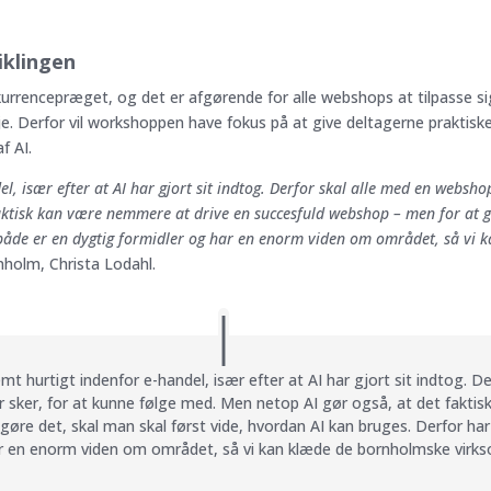
iklingen
rrencepræget, og det er afgørende for alle webshops at tilpasse sig
 Derfor vil workshoppen have fokus på at give deltagerne praktiske 
f AI.
, især efter at AI har gjort sit indtog. Derfor skal alle med en webshop 
aktisk kan være nemmere at drive en succesfuld webshop – men for at gø
r både er en dygtig formidler og har en enorm viden om området, så v
nholm, Christa Lodahl.
mt hurtigt indenfor e-handel, især efter at AI har gjort sit indtog. D
er sker, for at kunne følge med. Men netop AI gør også, at det fakti
øre det, skal man skal først vide, hvordan AI kan bruges. Derfor har 
ar en enorm viden om området, så vi kan klæde de bornholmske virk