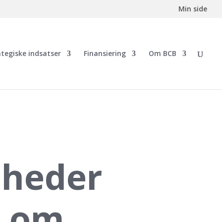
Min side
ategiske indsatser
Finansiering
Om BCB
mheder
p om