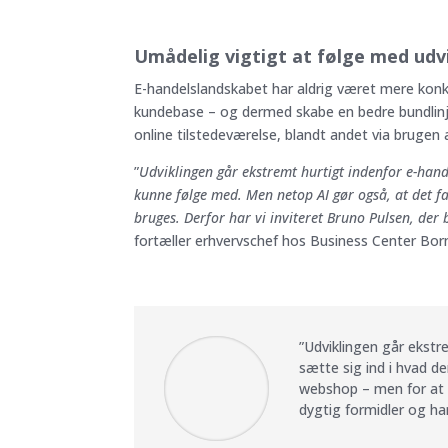
Umådelig vigtigt at følge med udv
E-handelslandskabet har aldrig været mere konku
kundebase – og dermed skabe en bedre bundlinje.
online tilstedeværelse, blandt andet via brugen a
”
Udviklingen går ekstremt hurtigt indenfor e-handel
kunne følge med. Men netop AI gør også, at det f
bruges. Derfor har vi inviteret Bruno Pulsen, de
fortæller erhvervschef hos Business Center Bor
”Udviklingen går ekstre
sætte sig ind i hvad d
webshop – men for at g
dygtig formidler og h