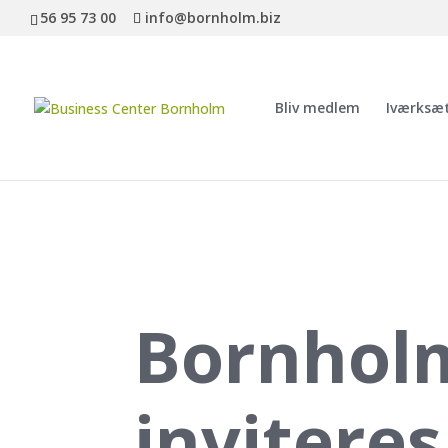
56 95 73 00
info@bornholm.biz
Bliv medlem
Iværksæ
Bornhol
invitere