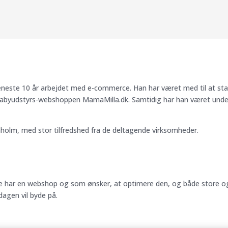
este 10 år arbejdet med e-commerce. Han har været med til at start
g babyudstyrs-webshoppen MamaMilla.dk. Samtidig har han været und
nholm, med stor tilfredshed fra de deltagende virksomheder.
de har en webshop og som ønsker, at optimere den, og både store og
dagen vil byde på.