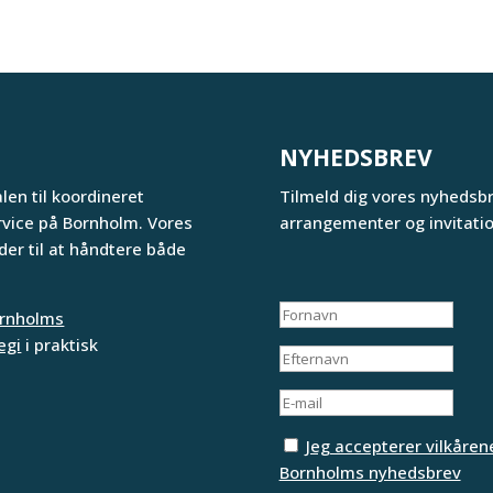
NYHEDSBREV
en til koordineret
Tilmeld dig vores nyhedsb
rvice på Bornholm. Vores
arrangementer og invitation
er til at håndtere både
rnholms
egi
i praktisk
Jeg accepterer vilkåren
Bornholms nyhedsbrev