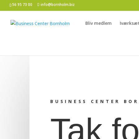
56 95 73 00
info@bornholm.biz
Bliv medlem
Iværksæ
BUSINESS CENTER BO
Tak fo