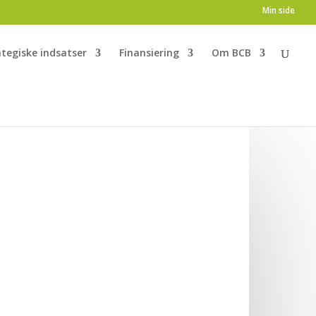
Min side
ategiske indsatser
Finansiering
Om BCB