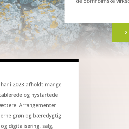
de bornholmske virks
D
har i 2023 afholdt mange
tablerede og nystartede
ættere. Arrangementer
nerne grøn og bæredygtig
og digitalisering, salg,