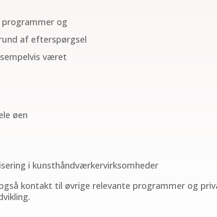
å i programmer og
rund af efterspørgsel
ksempelvis været
ele øen
isering i kunsthåndværkervirksomheder
gså kontakt til øvrige relevante programmer og priva
vikling.