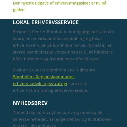
Den nyeste udgave af erhvervsmagasinet er nu på
gaden
LOKAL ERHVERVSSERVICE
Business Center Bornholm er indgangsportalen til
koordineret virksomhedsvejledning og lokal
erhvervsservice på Bornholm. Vores formål er at
styrke bornholmske virksomheder til at håndtere
både nutidens og fremtidens udfordringer.
Business Center Bornholm skal udmønte
Bornholms Regionskommunes
erhvervsudviklingsstrategi
i praktisk
erhvervsfremme og erhvervsservice.
NYHEDSBREV
Tilmeld dig vores nyhedsbrev og modtag de
seneste nyheder, arrangementer og invitationer
direkte i din indbakke.