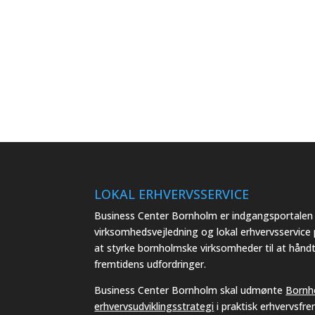
LOKAL ERHVERVSSERVICE
Business Center Bornholm er indgangsportalen t
virksomhedsvejledning og lokal erhvervsservice
at styrke bornholmske virksomheder til at hånd
fremtidens udfordringer.
Business Center Bornholm skal udmønte
Bornh
erhvervsudviklingsstrategi
i praktisk erhvervsfr