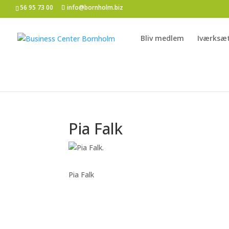
56 95 73 00
info@bornholm.biz
Bliv medlem
Iværksæ
Pia Falk
Pia Falk