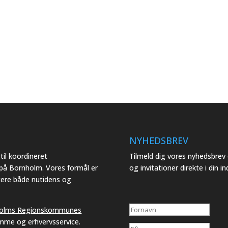
NYHEDSBREV
il koordineret
Tilmeld dig vores nyhedsbre
 på Bornholm. Vores formål er
og invitationer direkte i din i
tere både nutidens og
olms Regionskommunes
emme og erhvervsservice.