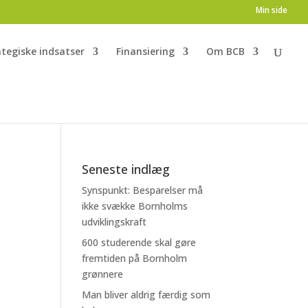
Min side
ategiske indsatser
Finansiering
Om BCB
Seneste indlæg
Synspunkt: Besparelser må
ikke svække Bornholms
udviklingskraft
600 studerende skal gøre
fremtiden på Bornholm
grønnere
Man bliver aldrig færdig som