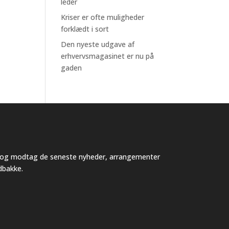
leder
Kriser er ofte muligheder
forklædt i sort
Den nyeste udgave af
erhvervsmagasinet er nu på
gaden
v og modtag de seneste nyheder, arrangementer
ndbakke.