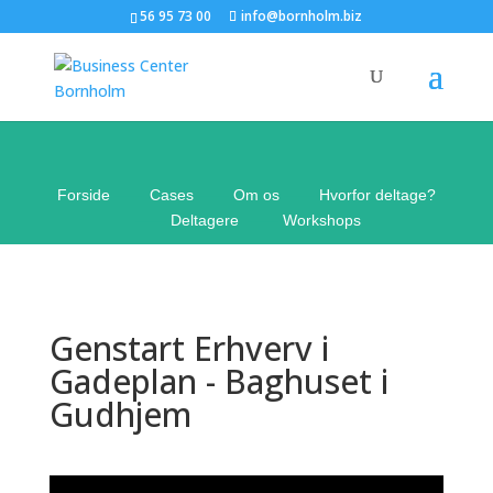
56 95 73 00
info@bornholm.biz
Forside
——
Cases
——
Om os
——
Hvorfor deltage?
——
Deltagere
——
Workshops
Genstart Erhverv i
Gadeplan - Baghuset i
Gudhjem